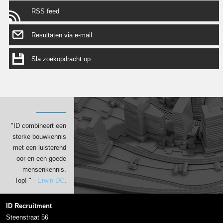
RSS feed
Resultaten via e-mail
Sla zoekopdracht op
"ID combineert een
sterke bouwkennis
met een luisterend
oor en een goede
mensenkennis.
Top! " -
Erwin DC
.
ID Recruitment
Steenstraat 56