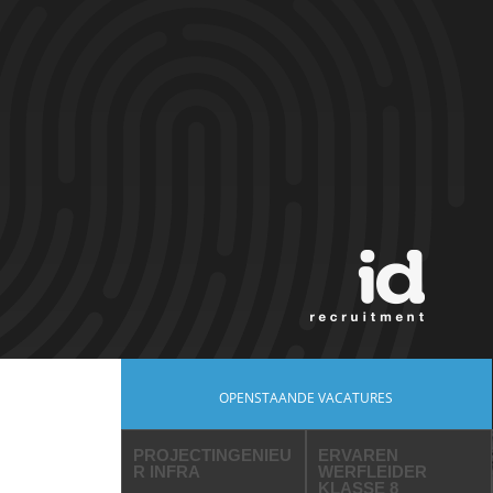
OPENSTAANDE VACATURES
PROJECTINGENIEU
ERVAREN
R INFRA
WERFLEIDER
KLASSE 8