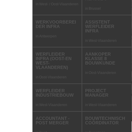
in
West- / Oost-Vlaanderen
in
Brussel
WERKVOORBEREI
ASSISTENT
DER INFRA
WERFLEIDER
INFRA
in
Antwerpen
in
West-Vlaanderen
WERFLEIDER
AANKOPER
INFRA (OOST-EN
KLASSE 8
WEST-
BOUWKUNDE
VLAANDEREN)
in
Oost-Vlaanderen
in
Oost-Vlaanderen
WERFLEIDER
PROJECT
INDUSTRIEBOUW
MANAGER
in
West-Vlaanderen
in
West-Vlaanderen
ACCOUNTANT -
BOUWTECHNISCH
POST MERGER
COÖRDINATOR