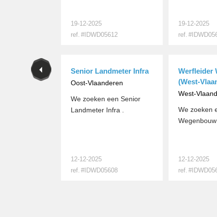
19-12-2025
19-12-2025
ref.
#IDWD05612
ref.
#IDWD05
MEER
MEER
Senior Landmeter Infra
Werfleide
(West-Vlaa
Oost-Vlaanderen
West-Vlaan
We zoeken een Senior
We zoeken e
Landmeter Infra .
Wegenbouw 
12-12-2025
12-12-2025
ref.
#IDWD05608
ref.
#IDWD05
MEER
MEER