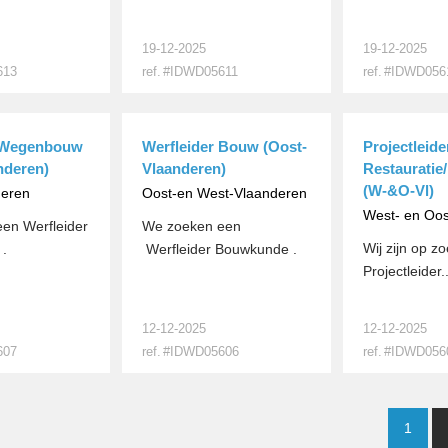
19-12-2025
19-12-2025
613
ref.
#IDWD05611
ref.
#IDWD056
MEER
MEER
r Wegenbouw
Werfleider Bouw (Oost-
Projectleide
nderen)
Vlaanderen)
Restauratie
(W-&O-Vl)
deren
Oost-en West-Vlaanderen
West- en Oos
en Werfleider
We zoeken een
Wij zijn op z
.
Werfleider Bouwkunde .
Projectleider..
12-12-2025
12-12-2025
607
ref.
#IDWD05606
ref.
#IDWD056
MEER
MEER
1