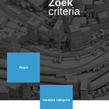
Zoek
INLOGGEN
criteria
Regio
vacature categorie