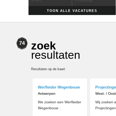
in
Gent
in
Poperinge
TOON ALLE VACATURES
zoek
74
resultaten
Resultaten op de kaart
Werfleider Wegenbouw
Projectinge
Antwerpen
West- / Oos
We zoeken een Werfleider
Wij zoeken 
Wegenbouw .
Projectingen