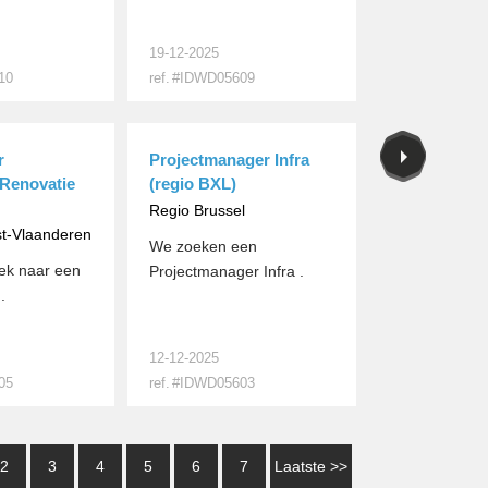
19-12-2025
10
ref.
#IDWD05609
MEER
r
Projectmanager Infra
/Renovatie
(regio BXL)
Regio Brussel
t-Vlaanderen
We zoeken een
oek naar een
Projectmanager Infra .
.
12-12-2025
05
ref.
#IDWD05603
MEER
2
3
4
5
6
7
Laatste >>