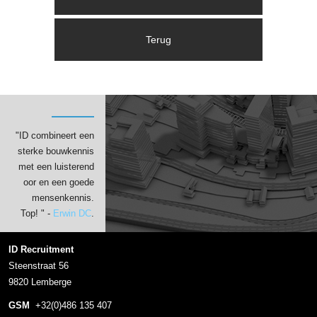
"ID combineert een
sterke bouwkennis
met een luisterend
oor en een goede
mensenkennis.
Top! " -
Erwin DC
.
ID Recruitment
Steenstraat 56
9820 Lemberge
GSM
+32(0)486 135 407