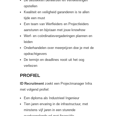
De bestekken beheersen en verrekeningen
opstellen
Kwaliteit en veiligheid garanderen is te allen
tijde een must
Een team van Werfleiders en Projectleiders
aansturen en bijstaan met jouw knowhow
Werf- en coördinatievergaderingen plannen en
leiden
Onderhandelen over meerprijzen doe je met de
opdrachtgevers
De termijn en deadlines nooit uit het oog
verliezen
PROFIEL
ID Recruitment
zoekt een Projectmanager Infra
met volgend profiel:
Een diploma als Industrieel Ingenieur
Tien jaren ervaring in de infrastructuur, met
minstens vijf jaren in een sturende
overkoepelende rol met financiële