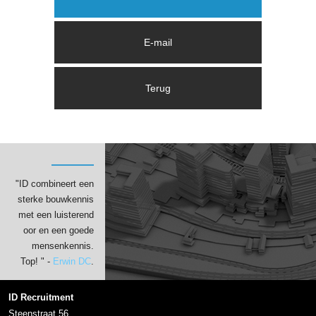
"ID combineert een
sterke bouwkennis
met een luisterend
oor en een goede
mensenkennis.
Top! " -
Erwin DC
.
ID Recruitment
Steenstraat 56