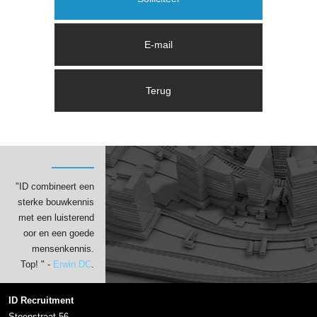
"ID combineert een
sterke bouwkennis
met een luisterend
oor en een goede
mensenkennis.
Top! " -
Erwin DC
.
ID Recruitment
Steenstraat 56