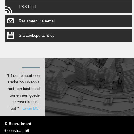
RSS feed
Resultaten via e-mail
Sla zoekopdracht op
"ID combineert een
sterke bouwkennis
met een luisterend
oor en een goede
mensenkennis.
Top! " -
Erwin DC
.
ID Recruitment
Steenstraat 56